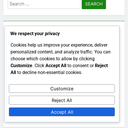
Search
for:
Categorías
We respect your privacy
Cookies help us improve your experience, deliver
Soluciones de Ciberseguridad: Consideraciones de
personalized content, and analyze traffic. You can
Costos
choose which cookies to allow by clicking
Customize
. Click
Accept All
to consent or
Reject
Soluciones de Ciberseguridad: Elegir la Opción Correcta
All
to decline non-essential cookies.
Soluciones de Ciberseguridad: Estrategias de
Implementación
Customize
Soluciones de Ciberseguridad: Midiendo la Efectividad
Reject All
Soluciones de Ciberseguridad: Tendencias Actuales
Accept All
Soluciones de ciberseguridad: tipos y beneficios