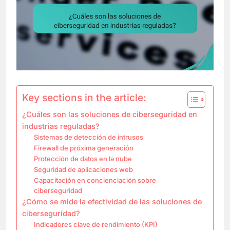
Key sections in the article:
¿Cuáles son las soluciones de ciberseguridad en
industrias reguladas?
Sistemas de detección de intrusos
Firewall de próxima generación
Protección de datos en la nube
Seguridad de aplicaciones web
Capacitación en concienciación sobre
ciberseguridad
¿Cómo se mide la efectividad de las soluciones de
ciberseguridad?
Indicadores clave de rendimiento (KPI)