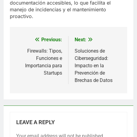
documentación accesibles, lo que facilita el
manejo de incidencias y el mantenimiento
proactivo.
Previous:
Next:
Post
navigation
Firewalls: Tipos,
Soluciones de
Funciones e
Ciberseguridad:
Importancia para
Impacto en la
Startups
Prevención de
Brechas de Datos
LEAVE A REPLY
Your email address will not be published.