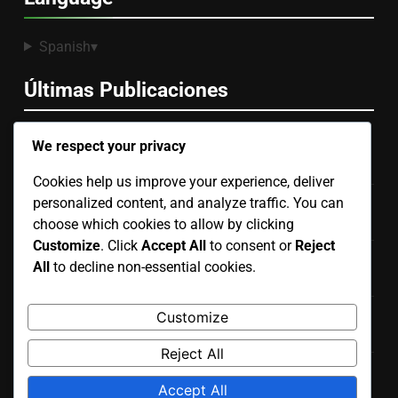
Spanish
▾
Últimas Publicaciones
We respect your privacy
Servicios de Seguridad Gestionados: Beneficios,
Rentabilidad y Soporte
Cookies help us improve your experience, deliver
Inversión en Ciberseguridad: ROI para Empresas
personalized content, and analyze traffic. You can
Medianas
choose which cookies to allow by clicking
Customize
. Click
Accept All
to consent or
Reject
Soluciones de Threat Intelligence: Impacto, Casos de
All
to decline non-essential cookies.
Uso y Tiempo de Respuesta
Factores clave a considerar al elegir soluciones de
Customize
ciberseguridad para SMBs
Reject All
Soluciones de Ciberseguridad: Impacto en la Prevención
Accept All
de Brechas de Datos