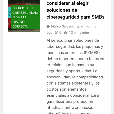
considerar al elegir
SOLUCIONES DE
soluciones de
CIBERSEGURIDAD:
ciberseguridad para SMBs
ELEGIR LA
OPCIÓN
Mateo Salgado
6 months
CORRECTA
ago
0
12 mins mins
Al seleccionar soluciones de
ciberseguridad, las pequeñas y
medianas empresas (PYMES)
deben tener en cuenta factores
cruciales que impactan su
seguridad y operatividad. La
escalabilidad, la compatibilidad
con sistemas existentes y los
costos son elementos
esenciales a considerar para
garantizar una protección
efectiva contra amenazas
cibernéticas y asegurar la